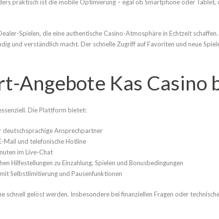
nders praktisch ist die mobile Optimierung – egal ob Smartphone oder Tablet, di
-Dealer-Spielen, die eine authentische Casino-Atmosphäre in Echtzeit schaffe
endig und verständlich macht. Der schnelle Zugriff auf Favoriten und neue Spi
t-Angebote Kas Casino be
ssenziell. Die Plattform bietet:
r deutschsprachige Ansprechpartner
-Mail und telefonische Hotline
inuten im Live-Chat
en Hilfestellungen zu Einzahlung, Spielen und Bonusbedingungen
 mit Selbstlimitierung und Pausenfunktionen
 schnell gelöst werden. Insbesondere bei finanziellen Fragen oder technisch