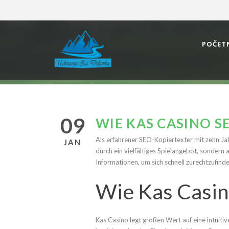
POČET
09
WIE KAS CASINO S
Als erfahrener SEO-Kopiertexter mit zehn Jahr
JAN
durch ein vielfältiges Spielangebot, sondern 
Informationen, um sich schnell zurechtzufinde
Wie Kas Casin
Kas Casino legt großen Wert auf eine intuiti