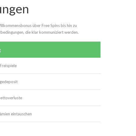
gungen
 Willkommensbonus über Free Spins bis hin zu
tzbedingungen, die klar kommuniziert werden.
g
Freispiele
lgedeposit
Nettoverluste
ämien eintauschen