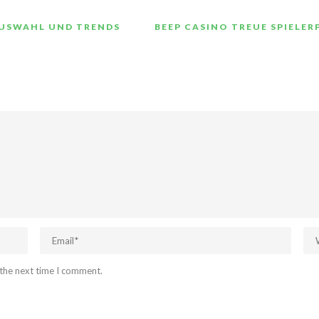
AUSWAHL UND TRENDS
BEEP CASINO TREUE SPIELE
 the next time I comment.