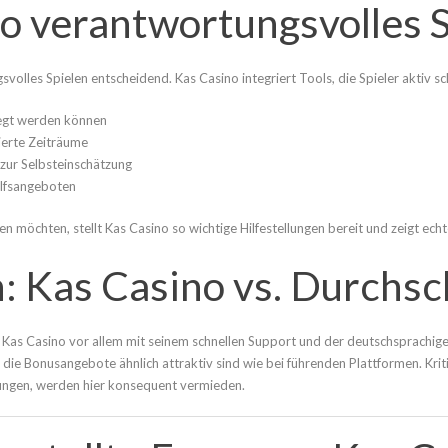
o verantwortungsvolles S
volles Spielen entscheidend. Kas Casino integriert Tools, die Spieler aktiv s
elegt werden können
ierte Zeiträume
 zur Selbsteinschätzung
ilfsangeboten
len möchten, stellt Kas Casino so wichtige Hilfestellungen bereit und zeigt ec
: Kas Casino vs. Durchsc
 Kas Casino vor allem mit seinem schnellen Support und der deutschsprachige
die Bonusangebote ähnlich attraktiv sind wie bei führenden Plattformen. Krit
ngen, werden hier konsequent vermieden.