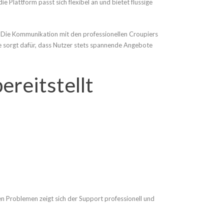
e Plattform passt sich flexibel an und bietet flüssige
n. Die Kommunikation mit den professionellen Croupiers
ele sorgt dafür, dass Nutzer stets spannende Angebote
reitstellt
en Problemen zeigt sich der Support professionell und