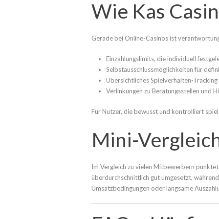
Wie Kas Casin
Gerade bei Online-Casinos ist verantwortungs
Einzahlungslimits, die individuell festg
Selbstausschlussmöglichkeiten für defin
Übersichtliches Spielverhalten-Tracking
Verlinkungen zu Beratungsstellen und H
Für Nutzer, die bewusst und kontrolliert spie
Mini-Vergleich
Im Vergleich zu vielen Mitbewerbern punktet
überdurchschnittlich gut umgesetzt, während 
Umsatzbedingungen oder langsame Auszahlu