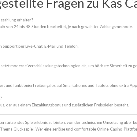
estellte Fragen zu Kas C
uszahlung erhalten?
alb von 24 bis 48 Stunden bearbeitet, je nach gewählter Zahlungsmethode.
n Support per Live-Chat, E-Mail und Telefon.
 setzt moderne Verschlüsselungstechnologien ein, um höchste Sicherheit zu g
miert und funktioniert reibungslos auf Smartphones und Tablets ohne extra App
r?
, der aus einem Einzahlungsbonus und zusätzlichen Freispielen besteht.
terstützendes Spielerlebnis zu bieten: von der technischen Umsetzung über k
ma Glücksspiel. Wer eine seriöse und komfortable Online-Casino-Plattform