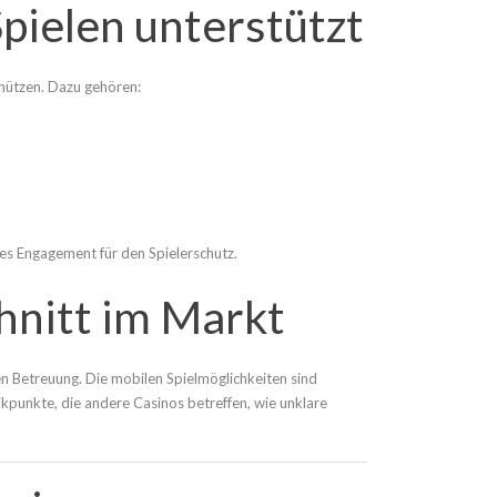
pielen unterstützt
chützen. Dazu gehören:
htes Engagement für den Spielerschutz.
hnitt im Markt
n Betreuung. Die mobilen Spielmöglichkeiten sind
ikpunkte, die andere Casinos betreffen, wie unklare