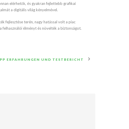
nnan elérhetők, és gyakran fejlettebb grafikai
almát a digitális világ kényelmével.
k fejlesztése terén, nagy hatással volt a piac
a felhasználói élményt és növelték a biztonságot.
APP ERFAHRUNGEN UND TESTBERICHT