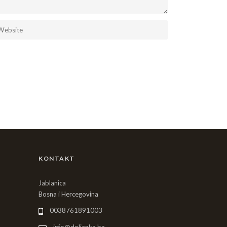
KONTAKT
Jablanica
Bosna i Hercegovina
0038761891003
info@doljanka.ba