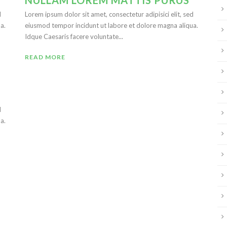
NULLAM LOREM MATTIS PURUS
d
Lorem ipsum dolor sit amet, consectetur adipisici elit, sed
a.
eiusmod tempor incidunt ut labore et dolore magna aliqua.
Idque Caesaris facere voluntate...
READ MORE
d
a.