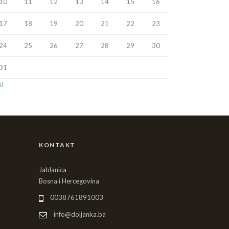
10
11
12
13
14
15
16
17
18
19
20
21
22
23
24
25
26
27
28
29
30
31
ul
KONTAKT
Jablanica
Bosna i Hercegovina
0038761891003
info@doljanka.ba