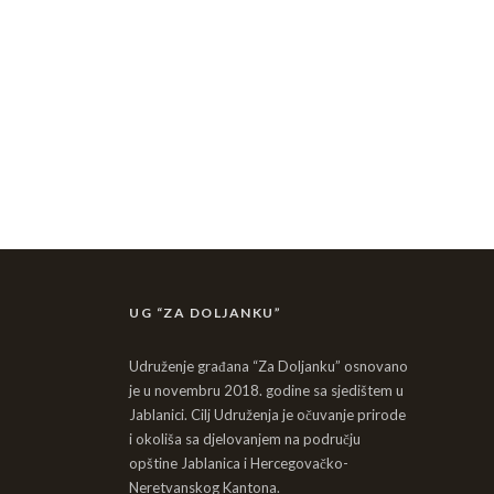
UG “ZA DOLJANKU”
Udruženje građana “Za Doljanku” osnovano
je u novembru 2018. godine sa sjedištem u
Jablanici. Cilj Udruženja je očuvanje prirode
i okoliša sa djelovanjem na području
opštine Jablanica i Hercegovačko-
Neretvanskog Kantona.