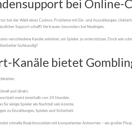
densupport bei Online-Ca
tor bei der Wahl eines Casinos. Probleme mit Ein- und Auszahlungen, Unklar
lässlicher Support schafft Vertrauen, besonders bei Neulingen.
asino verschiedene Kanäle anbietet, um Spieler zu unterstützen. Doch wie sch
tarbeiter fachkundig?
t-Kanäle bietet Gomblin
chkeiten:
hnell und direkt.
twortzeit meist innerhalb von 24 Stunden.
s für einige Spieler ein Nachteil sein könnte.
en zu Einzahlungen, Spielen und Sicherheit.
rbindet schnelle Reaktionszeiten mit kompetenten Antworten – ein großer Plusp