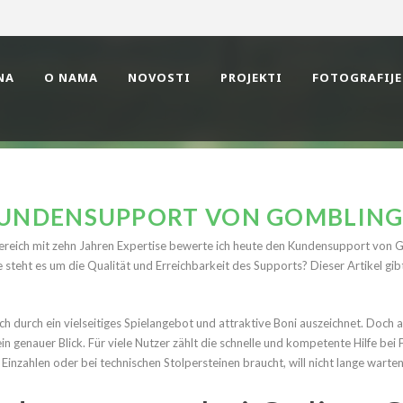
NA
O NAMA
NOVOSTI
PROJEKTI
FOTOGRAFIJE
 KUNDENSUPPORT VON GOMBLING
ereich mit zehn Jahren Expertise bewerte ich heute den Kundensupport von G
teht es um die Qualität und Erreichbarkeit des Supports? Dieser Artikel gibt e
h durch ein vielseitiges Spielangebot und attraktive Boni auszeichnet. Doch au
ein genauer Blick. Für viele Nutzer zählt die schnelle und kompetente Hilfe b
Einzahlen oder bei technischen Stolpersteinen braucht, will nicht lange wart