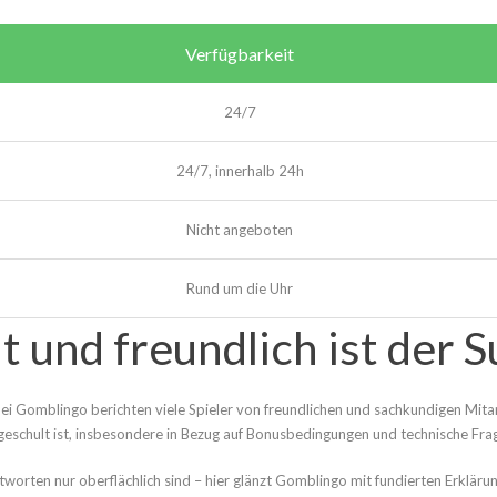
Verfügbarkeit
24/7
24/7, innerhalb 24h
Nicht angeboten
Rund um die Uhr
und freundlich ist der S
Bei Gomblingo berichten viele Spieler von freundlichen und sachkundigen Mita
geschult ist, insbesondere in Bezug auf Bonusbedingungen und technische Fra
tworten nur oberflächlich sind – hier glänzt Gomblingo mit fundierten Erkläru