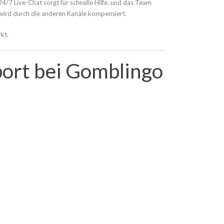
/7 Live-Chat sorgt für schnelle Hilfe, und das Team
 wird durch die anderen Kanäle kompensiert.
kt.
port bei Gomblingo