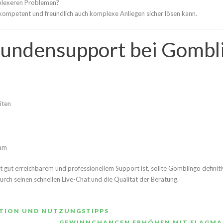
mplexeren Problemen?
kompetent und freundlich auch komplexe Anliegen sicher lösen kann.
Kundensupport bei Gombli
iten
eam
 gut erreichbarem und professionellem Support ist, sollte Gomblingo definitiv
rch seinen schnellen Live-Chat und die Qualität der Beratung.
ATION UND NUTZUNGSTIPPS
GEWINNCHANCEN ERHÖHEN MIT FLAGMA