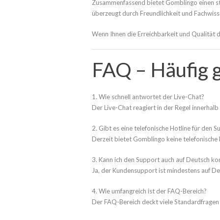
Zusammenfassend bietet Gomblingo einen star
überzeugt durch Freundlichkeit und Fachwisse
Wenn Ihnen die Erreichbarkeit und Qualität d
FAQ – Häufig 
1. Wie schnell antwortet der Live-Chat?
Der Live-Chat reagiert in der Regel innerhal
2. Gibt es eine telefonische Hotline für den 
Derzeit bietet Gomblingo keine telefonische 
3. Kann ich den Support auch auf Deutsch ko
Ja, der Kundensupport ist mindestens auf Deu
4. Wie umfangreich ist der FAQ-Bereich?
Der FAQ-Bereich deckt viele Standardfragen zu