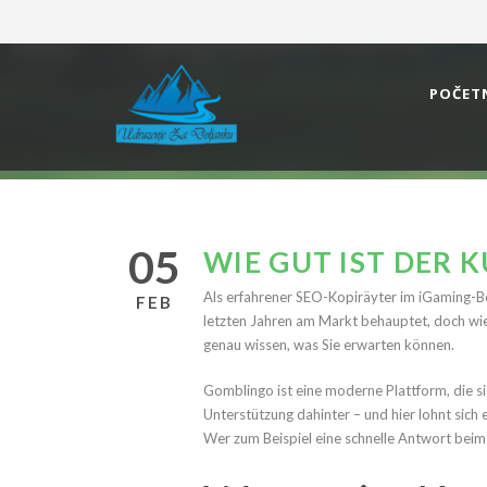
POČET
05
WIE GUT IST DER
Als erfahrener SEO-Kopiräyter im iGaming-B
FEB
letzten Jahren am Markt behauptet, doch wie s
genau wissen, was Sie erwarten können.
Gomblingo ist eine moderne Plattform, die sic
Unterstützung dahinter – und hier lohnt sich 
Wer zum Beispiel eine schnelle Antwort beim 