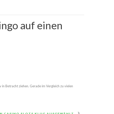
ngo auf einen
 in Betracht ziehen. Gerade im Vergleich zu vielen
N CASINO SLOTS KLUG AUSGEWÄHLT