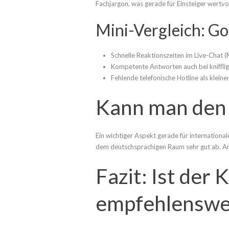
Fachjargon, was gerade für Einsteiger wertvoll
Mini-Vergleich: Go
Schnelle Reaktionszeiten im Live-Chat 
Kompetente Antworten auch bei kniffli
Fehlende telefonische Hotline als kleine
Kann man den 
Ein wichtiger Aspekt gerade für international
dem deutschsprachigen Raum sehr gut ab. An
Fazit: Ist de
empfehlenswe