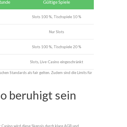
Runde
Gültige Spiele
Slots 100 %, Tischspiele 10 %
Nur Slots
Slots 100 %, Tischspiele 20 %
Slots, Live-Casino eingeschränkt
chen Standards als fair gelten. Zudem sind die Limits für
o beruhigt sein
t Casino wird diese Skepsis durch klare AGB und