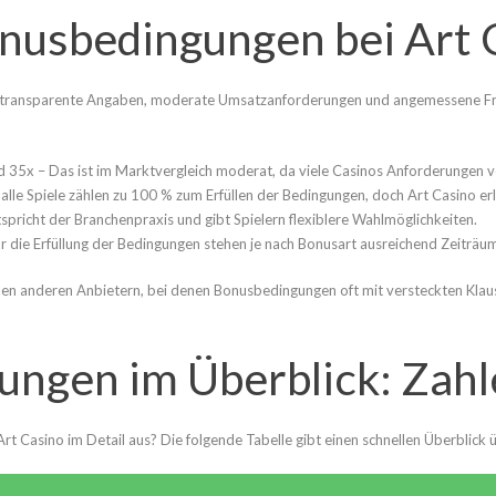
usbedingungen bei Art C
 transparente Angaben, moderate Umsatzanforderungen und angemessene Friste
35x – Das ist im Marktvergleich moderat, da viele Casinos Anforderungen v
lle Spiele zählen zu 100 % zum Erfüllen der Bedingungen, doch Art Casino e
spricht der Branchenpraxis und gibt Spielern flexiblere Wahlmöglichkeiten.
Für die Erfüllung der Bedingungen stehen je nach Bonusart ausreichend Zeiträum
en anderen Anbietern, bei denen Bonusbedingungen oft mit versteckten Klaus
ngen im Überblick: Zahl
 Casino im Detail aus? Die folgende Tabelle gibt einen schnellen Überblick 