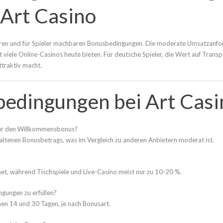
 Art Casino
ren und für Spieler machbaren Bonusbedingungen. Die moderate Umsatzanfor
 viele Online-Casinos heute bieten. Für deutsche Spieler, die Wert auf Transp
ttraktiv macht.
edingungen bei Art Casi
für den Willkommensbonus?
altenen Bonusbetrags, was im Vergleich zu anderen Anbietern moderat ist.
et, während Tischspiele und Live-Casino meist nur zu 10-20 %.
ngungen zu erfüllen?
chen 14 und 30 Tagen, je nach Bonusart.