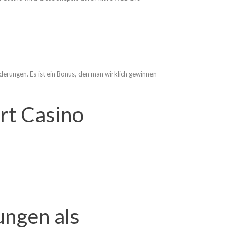
rderungen. Es ist ein Bonus, den man wirklich gewinnen
Art Casino
ngen als