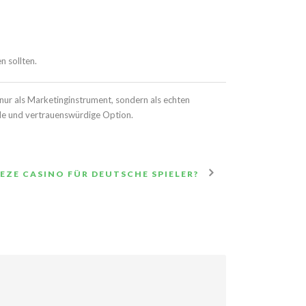
n sollten.
ur als Marketinginstrument, sondern als echten
lide und vertrauenswürdige Option.
ZE CASINO FÜR DEUTSCHE SPIELER?