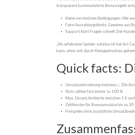
transparent kommunizierte Bonusregeln ents
Keine versteckten Bedingungen: Alle wes
Faire Auszahlungslimits: Gewinne aus B
Support klärt Fragen schnell: Der Kunde
„Als erfahrener Spieler schätze ich bei Art C
kann, ohne sich durch Kleingedrucktes gehemmt
Quick facts: D
Umsatzanforderung meistens ≤ 30x Bo
Slots zählen fast immer zu 100 %
Max. Einsatz limitierte zwischen 5 € un
Zeitfenster für Bonusumsätze bis zu 30
Freispiele ohne zusätzliche Umsatzbed
Zusammenfass