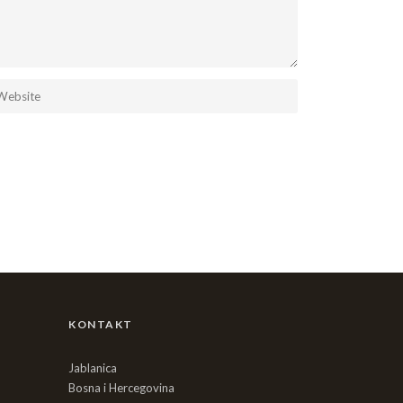
KONTAKT
Jablanica
Bosna i Hercegovina