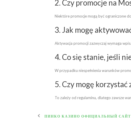
2. Czy promocje na Mos
Niektóre promocje mogą być ograniczone do 
3. Jak mogę aktywowa
Aktywacja promocji zazwyczaj wymaga wpisani
4. Co się stanie, jeśli
W przypadku niespełnienia warunków promocj
5. Czy mogę korzystać 
To zależy od regulaminu, dlatego zawsze wa
ПИНКО КАЗИНО ОФИЦИАЛЬНЫЙ САЙТ