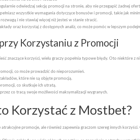
gularnie odwiedzaj sekcję promocji na stronie, aby nie przegapić żadnej ofert
spełniasz wszystkie wymagania dotyczące bonusów i promocji, takie jak mini
rozwagą i nie stawiaj więcej niż jesteś w stanie stracić.
akłady oraz korzystaj z dostępnych analiz, co może pomóc w lepszym podejm
przy Korzystaniu z Promocji
ść znaczące korzyści, wielu graczy popełnia typowe błędy. Oto niektóre z ni
romocji, co może prowadzić do nieporozumień.
 zakładów, które nie są objęte promocją.
omocji, co skutkuje ich utratą.
przez co tracą swoje możliwości maksymalizacji wygranych.
o Korzystać z Mostbet?
e atrakcyjne promocje, ale również zapewnia graczom szereg innych korzyści.