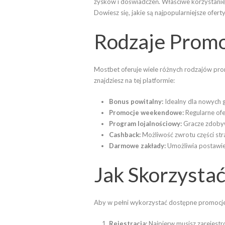
zysków i doświadczeń. Właściwe korzystanie z
Dowiesz się, jakie są najpopularniejsze oferty,
Rodzaje Promo
Mostbet oferuje wiele różnych rodzajów prom
znajdziesz na tej platformie:
Bonus powitalny:
Idealny dla nowych 
Promocje weekendowe:
Regularne ofe
Program lojalnościowy:
Gracze zdobyw
Cashback:
Możliwość zwrotu części str
Darmowe zakłady:
Umożliwia postawien
Jak Skorzysta
Aby w pełni wykorzystać dostępne promocje 
Rejestracja:
Najpierw musisz zarejestr