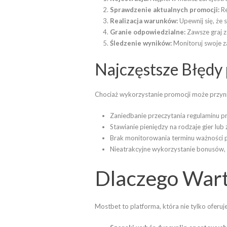
Sprawdzenie aktualnych promocji:
Re
Realizacja warunków:
Upewnij się, że 
Granie odpowiedzialne:
Zawsze graj z 
Śledzenie wyników:
Monitoruj swoje z
Najczęstsze Błędy 
Chociaż wykorzystanie promocji może przynie
Zaniedbanie przeczytania regulaminu p
Stawianie pieniędzy na rodzaje gier lub
Brak monitorowania terminu ważności pr
Nieatrakcyjne wykorzystanie bonusów, 
Dlaczego Wart
Mostbet to platforma, która nie tylko oferuj