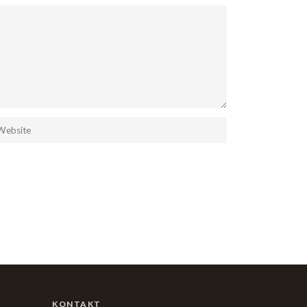
KONTAKT