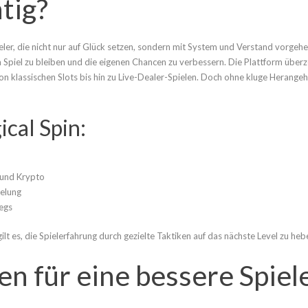
tig?
ieler, die nicht nur auf Glück setzen, sondern mit System und Verstand vorgeh
 Spiel zu bleiben und die eigenen Chancen zu verbessern. Die Plattform überze
von klassischen Slots bis hin zu Live-Dealer-Spielen. Doch ohne kluge Heran
ical Spin:
 und Krypto
selung
egs
ilt es, die Spielerfahrung durch gezielte Taktiken auf das nächste Level zu heb
en für eine bessere Spie