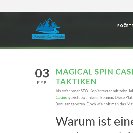
POČET
03
MAGICAL SPIN CAS
TAKTIKEN
FEB
Als erfahrener SEO-Kopiertexter mit zehn Jah
Casino
gezielt optimieren können. Diese Plat
Bonusangeboten. Doch wie holt man das Max
Warum ist eine