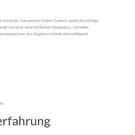
en möchten. Gerade bei Online-Casinos spielt die richtige
ugt mit einer übersichtlichen Navigation, schnellen
gehensweise kann das Angebot schnell überwältigend
en.
lerfahrung