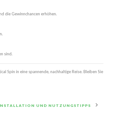
und die Gewinnchancen erhöhen.
n.
n sind.
al Spin in eine spannende, nachhaltige Reise. Bleiben Sie
INSTALLATION UND NUTZUNGSTIPPS