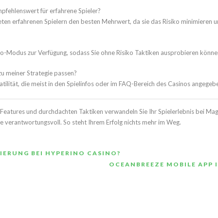
fehlenswert für erfahrene Spieler?
ten erfahrenen Spielern den besten Mehrwert, da sie das Risiko minimieren 
emo-Modus zur Verfügung, sodass Sie ohne Risiko Taktiken ausprobieren könne
zu meiner Strategie passen?
tilität, die meist in den Spielinfos oder im FAQ-Bereich des Casinos angegebe
Features und durchdachten Taktiken verwandeln Sie Ihr Spielerlebnis bei Magic
Sie verantwortungsvoll. So steht Ihrem Erfolg nichts mehr im Weg.
IERUNG BEI HYPERINO CASINO?
OCEANBREEZE MOBILE APP 