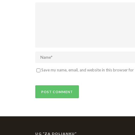
Save my name, email, and website in this browser for
UG “ZA DOLJANKU”