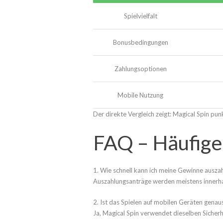
Spielvielfalt
Bonusbedingungen
Zahlungsoptionen
Mobile Nutzung
Der direkte Vergleich zeigt: Magical Spin pun
FAQ – Häufige 
1. Wie schnell kann ich meine Gewinne auszah
Auszahlungsanträge werden meistens innerha
2. Ist das Spielen auf mobilen Geräten genau
Ja, Magical Spin verwendet dieselben Sicherh