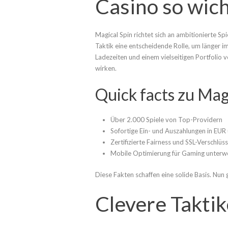
Casino so wich
Magical Spin richtet sich an ambitionierte Sp
Taktik eine entscheidende Rolle, um länger im
Ladezeiten und einem vielseitigen Portfolio 
wirken.
Quick facts zu Mag
Über 2.000 Spiele von Top-Providern
Sofortige Ein- und Auszahlungen in EUR
Zertifizierte Fairness und SSL-Verschlüs
Mobile Optimierung für Gaming unterw
Diese Fakten schaffen eine solide Basis. Nun g
Clevere Taktik