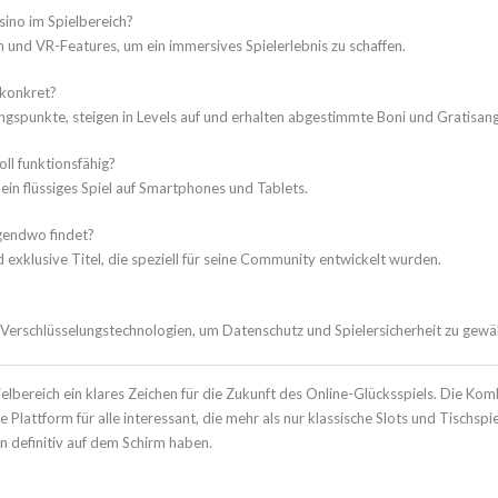
sino im Spielbereich?
 und VR-Features, um ein immersives Spielerlebnis zu schaffen.
 konkret?
ungspunkte, steigen in Levels auf und erhalten abgestimmte Boni und Gratisan
oll funktionsfähig?
 ein flüssiges Spiel auf Smartphones und Tablets.
rgendwo findet?
d exklusive Titel, die speziell für seine Community entwickelt wurden.
e Verschlüsselungstechnologien, um Datenschutz und Spielersicherheit zu gewäh
ielbereich ein klares Zeichen für die Zukunft des Online-Glücksspiels. Die K
ie Plattform für alle interessant, die mehr als nur klassische Slots und Tisch
in definitiv auf dem Schirm haben.