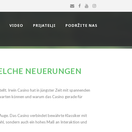
VIDEO
PRIJATELJI
PODRŽITE NAS
WELCHE NEUERUNGEN
llt. Irwin Casino hat in jüngster Zeit mit spannenden
erwarten können und warum das Casino gerade für
 Auge. Das Casino verbindet bewährte Klassiker mit
swahl, sondern auch ein hohes Maß an Interaktion und