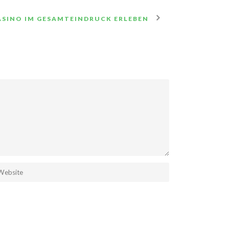
ASINO IM GESAMTEINDRUCK ERLEBEN