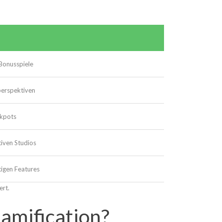
Bonusspiele
perspektiven
ckpots
tiven Studios
tigen Features
ert.
Gamification?