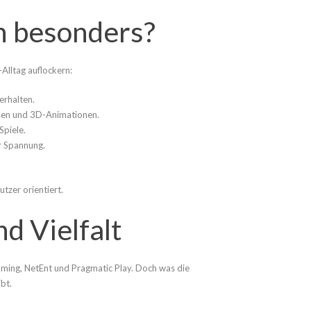
h besonders?
Alltag auflockern:
erhalten.
ssen und 3D-Animationen.
Spiele.
r Spannung.
tzer orientiert.
d Vielfalt
Gaming, NetEnt und Pragmatic Play. Doch was die
bt.