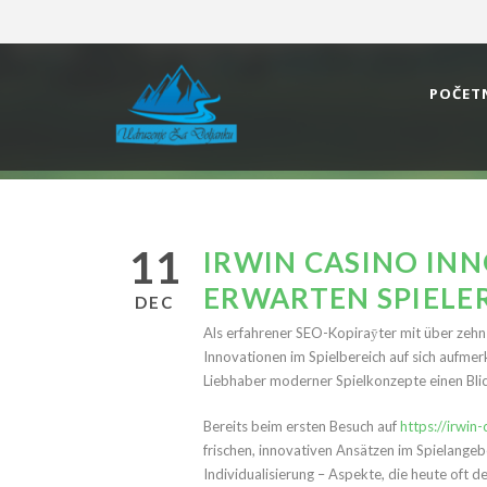
POČET
11
IRWIN CASINO IN
ERWARTEN SPIELE
DEC
Als erfahrener SEO-Kopiraȳter mit über zehn 
Innovationen im Spielbereich auf sich aufme
Liebhaber moderner Spielkonzepte einen Blick
Bereits beim ersten Besuch auf
https://irwin
frischen, innovativen Ansätzen im Spielangebo
Individualisierung – Aspekte, die heute oft 