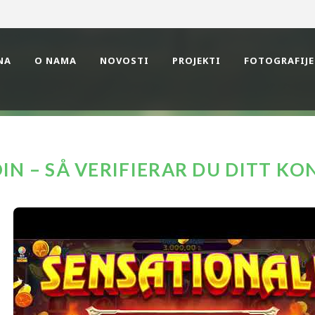
NA
O NAMA
NOVOSTI
PROJEKTI
FOTOGRAFIJE
IN – SÅ VERIFIERAR DU DITT K