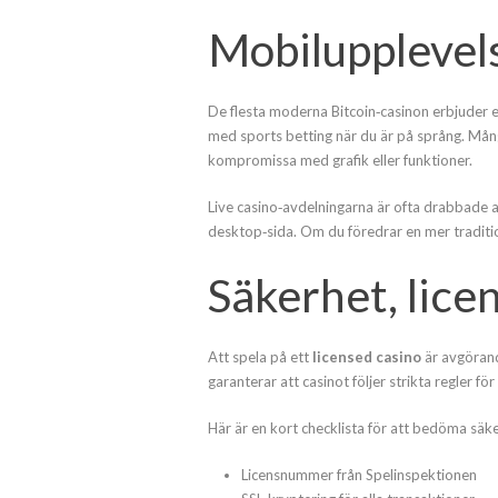
Mobilupplevel
De flesta moderna Bitcoin‑casinon erbjuder en
med sports betting när du är på språng. Mång
kompromissa med grafik eller funktioner.
Live casino‑avdelningarna är ofta drabbade a
desktop‑sida. Om du föredrar en mer tradition
Säkerhet, licen
Att spela på ett
licensed casino
är avgörand
garanterar att casinot följer strikta regler fö
Här är en kort checklista för att bedöma säk
Licensnummer från Spelinspektionen