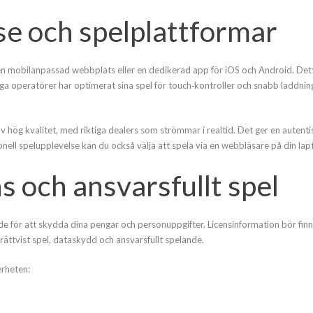
se och spelplattformar
 mobilanpassad webbplats eller en dedikerad app för iOS och Android. Detta be
a operatörer har optimerat sina spel för touch‑kontroller och snabb laddning
v hög kvalitet, med riktiga dealers som strömmar i realtid. Det ger en autenti
ell spelupplevelse kan du också välja att spela via en webbläsare på din lapt
s och ansvarsfullt spel
e för att skydda dina pengar och personuppgifter. Licensinformation bör finnas
r rättvist spel, dataskydd och ansvarsfullt spelande.
erheten: