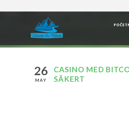
POČET
26
CASINO MED BITCO
SÄKERT
MAY