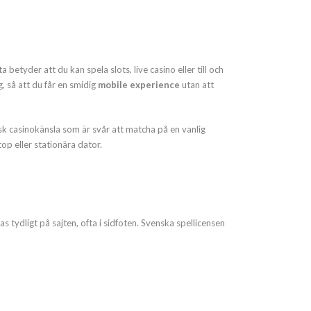
tyder att du kan spela slots, live casino eller till och
, så att du får en smidig
mobile experience
utan att
sk casinokänsla som är svår att matcha på en vanlig
op eller stationära dator.
 tydligt på sajten, ofta i sidfoten. Svenska spellicensen