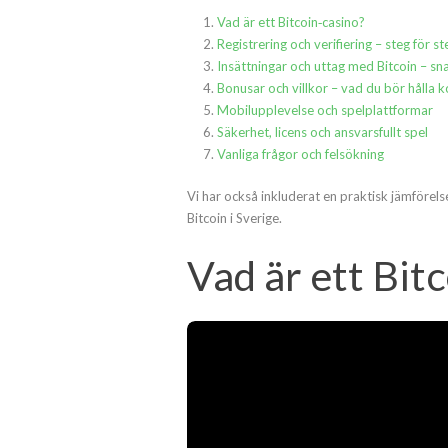
Vad är ett Bitcoin‑casino?
Registrering och verifiering – steg för st
Insättningar och uttag med Bitcoin – s
Bonusar och villkor – vad du bör hålla k
Mobilupplevelse och spelplattformar
Säkerhet, licens och ansvarsfullt spel
Vanliga frågor och felsökning
Vi har också inkluderat en praktisk jämförelse
Bitcoin i Sverige.
Vad är ett Bit