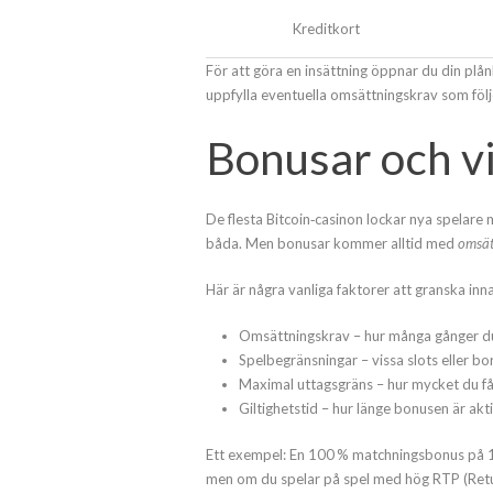
Kreditkort
För att göra en insättning öppnar du din pl
uppfylla eventuella omsättningskrav som föl
Bonusar och vil
De flesta Bitcoin‑casinon lockar nya spelar
båda. Men bonusar kommer alltid med
omsät
Här är några vanliga faktorer att granska in
Omsättningskrav – hur många gånger d
Spelbegränsningar – vissa slots eller bo
Maximal uttagsgräns – hur mycket du får
Giltighetstid – hur länge bonusen är akti
Ett exempel: En 100 % matchningsbonus på 1 
men om du spelar på spel med hög RTP (Return