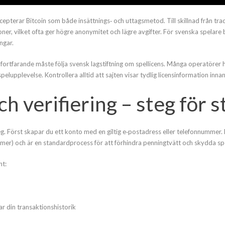
cepterar Bitcoin som både insättnings‑ och uttagsmetod. Till skillnad från tra
ioner, vilket ofta ger högre anonymitet och lägre avgifter. För svenska spelare
ngar.
ino fortfarande måste följa svensk lagstiftning om spellicens. Många operatöre
spelupplevelse. Kontrollera alltid att sajten visar tydlig licensinformation inna
h verifiering – steg för s
. Först skapar du ett konto med en giltig e‑postadress eller telefonnummer. 
mer) och är en standardprocess för att förhindra penningtvätt och skydda sp
nt:
ar din transaktionshistorik