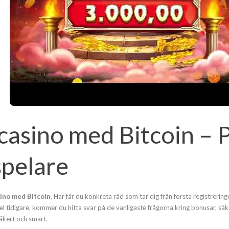
 casino med Bitcoin – 
spelare
ino med Bitcoin
. Här får du konkreta råd som tar dig från första registrerin
el tidigare, kommer du hitta svar på de vanligaste frågorna kring bonusar, säk
säkert och smart.