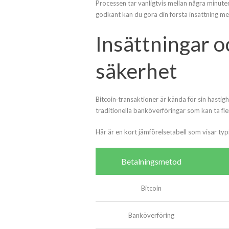
Processen tar vanligtvis mellan några minut
godkänt kan du göra din första insättning me
Insättningar o
säkerhet
Bitcoin‑transaktioner är kända för sin hasti
traditionella banköverföringar som kan ta fl
Här är en kort jämförelsetabell som visar typ
Betalningsmetod
Bitcoin
Banköverföring