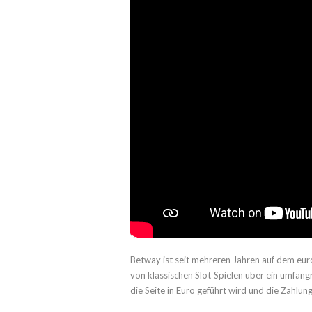
Betway ist seit mehreren Jahren auf dem euro
von klassischen Slot‑Spielen über ein umfang
die Seite in Euro geführt wird und die Zahlu