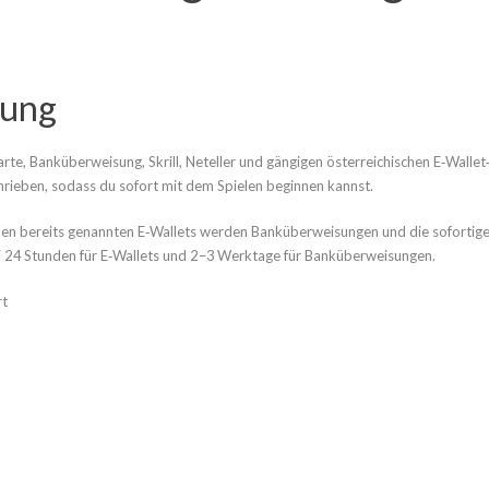
lung
rte, Banküberweisung, Skrill, Neteller und gängigen österreichischen E‑Walle
rieben, sodass du sofort mit dem Spielen beginnen kannst.
 den bereits genannten E‑Wallets werden Banküberweisungen und die sofortige 
ei 24 Stunden für E‑Wallets und 2–3 Werktage für Banküberweisungen.
rt