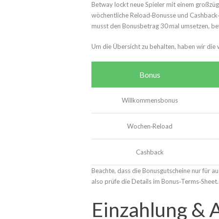
Betway lockt neue Spieler mit einem großzü
wöchentliche Reload‑Bonusse und Cashback‑A
musst den Bonusbetrag 30 mal umsetzen, bev
Um die Übersicht zu behalten, haben wir die
Bonus
Willkommensbonus
Wochen‑Reload
Cashback
Beachte, dass die Bonusgutscheine nur für au
also prüfe die Details im Bonus‑Terms‑Sheet.
Einzahlung & 