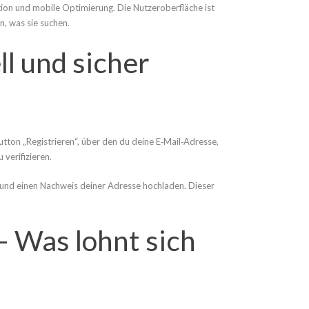
tion und mobile Optimierung. Die Nutzeroberfläche ist
n, was sie suchen.
ll und sicher
utton „Registrieren“, über den du deine E‑Mail‑Adresse,
 verifizieren.
 und einen Nachweis deiner Adresse hochladen. Dieser
 Was lohnt sich