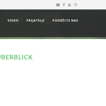
VIDEO
PRIJATELJI
PODRŽITE NAS
ÜBERBLICK