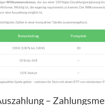
gigen
Willkommensbonus
, der aus einer 100 %igen Einzahlungsergänzung bis 
ktionen. Wichtig ist, die
wagering requirements
zu kennen: Der Willkommensbo
or eine Auszahlung möglich ist.
 wichtigsten Zahlen in einer kompakten Tabelle zusammengefasst.
Bonusbetrag
Freispiele
100 € (100 % bis 100 €)
30
50 % bis 50 €
—
10 % Verlust
—
sgewählte Spiele gelten – meistens für Slots mit einem RTP von mindestens 9
Auszahlung – Zahlungsm