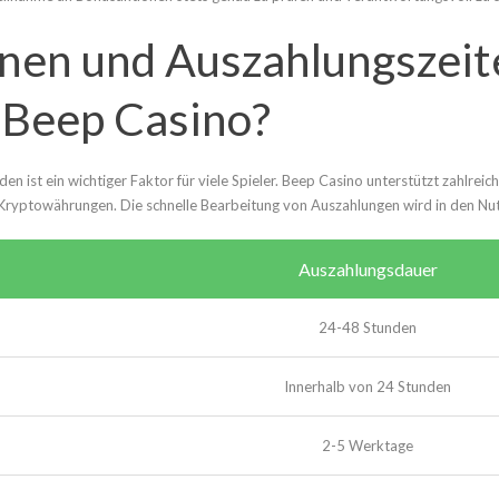
nen und Auszahlungszeit
t Beep Casino?
n ist ein wichtiger Faktor für viele Spieler. Beep Casino unterstützt zahlrei
h Kryptowährungen. Die schnelle Bearbeitung von Auszahlungen wird in den N
Auszahlungsdauer
24-48 Stunden
Innerhalb von 24 Stunden
2-5 Werktage