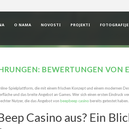
NA
O NAMA
NOVOSTI
PROJEKTI
FOTOGRAFIJE
AHRUNGEN: BEWERTUNGEN VON 
Online-Spielplattform, die mit einem frischen Konzept und einem modernen Des
erfläche und das breite Angebot an Games. Wer sich einen ersten Eindruck ve
echter Nutzer, die das Angebot von
beepbeep casino
bereits getestet haben.
eep Casino aus? Ein Blic