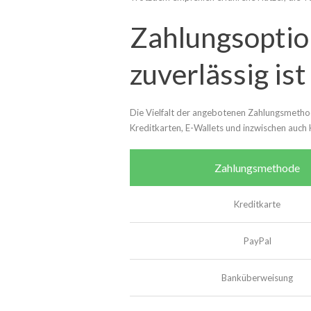
Zahlungsoptio
zuverlässig is
Die Vielfalt der angebotenen Zahlungsmethode
Kreditkarten, E-Wallets und inzwischen auc
Zahlungsmethode
Kreditkarte
PayPal
Banküberweisung