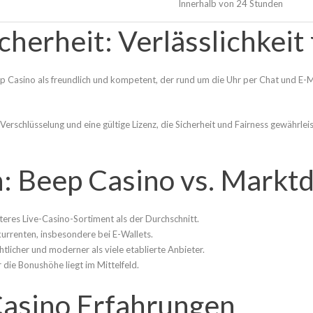
Innerhalb von 24 Stunden
cherheit: Verlässlichkeit 
Casino als freundlich und kompetent, der rund um die Uhr per Chat und E-Mail
rschlüsselung und eine gültige Lizenz, die Sicherheit und Fairness gewährleis
h: Beep Casino vs. Markt
eiteres Live-Casino-Sortiment als der Durchschnitt.
kurrenten, insbesondere bei E-Wallets.
htlicher und moderner als viele etablierte Anbieter.
die Bonushöhe liegt im Mittelfeld.
asino Erfahrungen