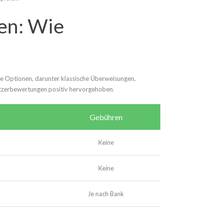
en: Wie
che Optionen, darunter klassische Überweisungen,
utzerbewertungen positiv hervorgehoben.
Gebühren
Keine
Keine
Je nach Bank