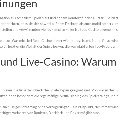
inungen
ation aus schnellem Spielablauf und hohem Komfort für den Nutzer. Die Plattf
eler berichten, dass sie sich sowohl auf dem Desktop als auch mobil sofort zu
en Seiten und verwirrenden Menüs kämpfen – hier ist Beep Casino angenehm sc
ehr so: „Was mich bei Beep Casino immer wieder begeistert, ist die Geschwindi
eitig hebt er die Vielfalt der Spiele hervor, die von etablierten Top-Provide
 und Live-Casino: Warum 
pielen, die für unterschiedliche Spielertypen geeignet sind. Von klassischen S
 Nutzer loben besonders die regelmäßige Aktualisierung des Spielkatalogs un
h ein flüssiges Streaming ohne Verzögerungen – ein Pluspunkt, der immer wie
seitiger Varianten von Roulette, Blackjack und Poker möglich sind.